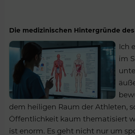
Die medizinischen Hintergründe des
Ich 
im S
unte
äuße
bewu
dem heiligen Raum der Athleten, sol
Öffentlichkeit kaum thematisiert w
ist enorm. Es geht nicht nur um sp