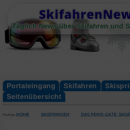
Skip
SkifahrenNe
to
content
Täglich News über Skifahren und S
Portaleingang
Skifahren
Skispr
Seitenübersicht
HOME
SKISPRINGEN
DAS PENIS-GATE: SKI
·
·
Pfadfolge