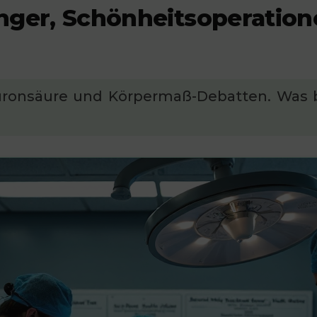
inger, Schönheitsoperatio
luronsäure und Körpermaß-Debatten. Was b