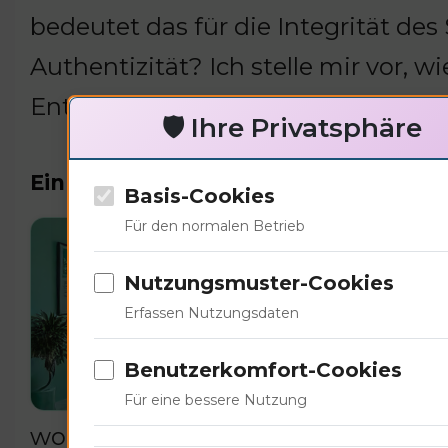
bedeutet das für die Integrität d
Authentizität? Ich stelle mir vor, wi
Entwicklung. Können wir das als Ge
🛡️ Ihre Privatsphäre
Einblicke in die medizinische Praxis
Basis-Cookies
Für den normalen Betrieb
Der 
Leis
Nutzungsmuster-Cookies
Unsi
Erfassen Nutzungsdaten
Dosi
Benutzerkomfort-Cookies
Dies
Für eine bessere Nutzung
wollte nicht der einzige sein, der i