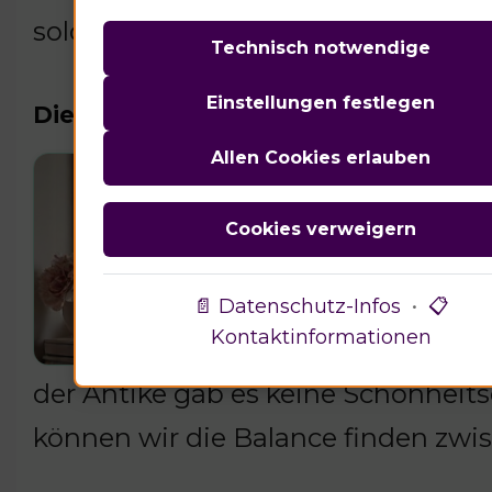
solche Praktiken gefährdet. Was de
Technisch notwendige
Einstellungen festlegen
Die gesellschaftliche Wahrnehmung
Allen Cookies erlauben
65% 
wide
Cookies verweigern
Körp
dies
📄 Datenschutz-Infos
•
📋
Kontaktinformationen
imme
der Antike gab es keine Schönheits
können wir die Balance finden zwi