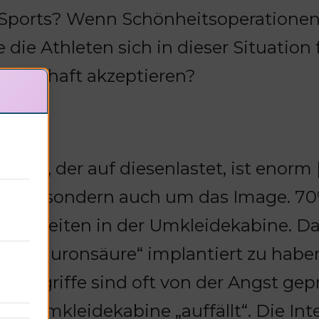
es Sports? Wenn Schönheitsoperationen
e die Athleten sich in dieser Situation
sellschaft akzeptieren?
Druck, der auf diesenlastet, ist enorm 
tung, sondern auch um das Image. 70
cherheiten in der Umkleidekabine. Da
s Hyaluronsäure“ implantiert zu haben,
e Eingriffe sind oft von der Angst gep
n der Umkleidekabine „auffällt“. Die In